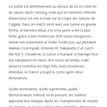
La Suède est définitivement au-dessus du lot en cette fin
de saison. Après Herning, voilà que les hommes d’Henrik
Ankarcrona ont mis la main sur la Coupe des nations de
Calgary. Dans un match serré avec une Suisse en grande
forme, la bannière bleue à la croix jaune a été la plus
forte, grâce à Jens Fredricson, Rolf Göran Bengtsson,
Henrik von Eckermann et Peder Fredricson, qui pilotaient
Markan Cosmopolit, Ermindo W, Nababette Z et Catch
Me Not S. Deuxième, la Suisse a manqué un barrage face
aux vainqueurs en raison d’un excès de temps, mais
devance toutefois les Pays-Bas, bons troisièmes.
Attendue, la France a loupé le coche après deux
éliminations…
Quelle domination, quelle suprématie, quelle
démonstration. Partout où ils passent, les Suédois
apposent leur marque. Après les championnats du monde
de Herning, où ils ont raflé les deux médailles d’or mises