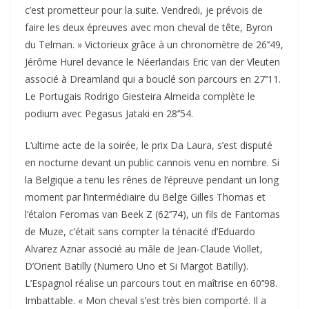
c’est prometteur pour la suite. Vendredi, je prévois de
faire les deux épreuves avec mon cheval de tête, Byron
du Telman. » Victorieux grâce à un chronomètre de 26’’49,
Jérôme Hurel devance le Néerlandais Eric van der Vleuten
associé à Dreamland qui a bouclé son parcours en 27’’11.
Le Portugais Rodrigo Giesteira Almeida complète le
podium avec Pegasus Jataki en 28’’54.
L’ultime acte de la soirée, le prix Da Laura, s’est disputé
en nocturne devant un public cannois venu en nombre. Si
la Belgique a tenu les rênes de l’épreuve pendant un long
moment par l’intermédiaire du Belge Gilles Thomas et
l’étalon Feromas van Beek Z (62’’74), un fils de Fantomas
de Muze, c’était sans compter la ténacité d’Eduardo
Alvarez Aznar associé au mâle de Jean-Claude Viollet,
D’Orient Batilly (Numero Uno et Si Margot Batilly).
L’Espagnol réalise un parcours tout en maîtrise en 60’’98.
Imbattable. « Mon cheval s’est très bien comporté. Il a