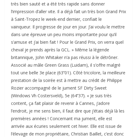
très bien sauté et a été très rapide sans donner
l’impression d’aller vite. Il a déjà fait un très bon Grand Prix
à Saint-Tropez le week-end dernier, confiait le
vainqueur. Il progresse de jour en jour. J’ai voulu le mettre
dans une épreuve un peu moins importante pour qu’il
s’amuse et j’ai bien fait ! Pour le Grand Prix, on verra quel
cheval je prends après la GCL. » Même la légende
britannique, John Whitaker n’a pas réussi à le détrôner.
Associé au mâle Green Grass (Luidam), il s’offre malgré
tout une belle 3e place (63’’01). Côté tricolore, la meilleure
prestation de la soirée est à mettre au crédit de Philippe
Rozier accompagné de le jument SF Dirty Sweet
(Windows Vh Costersveld), 5e (64’’37). « Je suis très
content, ça fait plaisir de revenir à Cannes, j’adore
l’endroit, je me sens bien, il faut dire que j’étais déjà là les
premières années ! Concernant ma jument, elle est
arrivée aux écuries seulement cet hiver. Elle est issue de
l’élevage de mon propriétaire, Christian Baillet, c’est donc