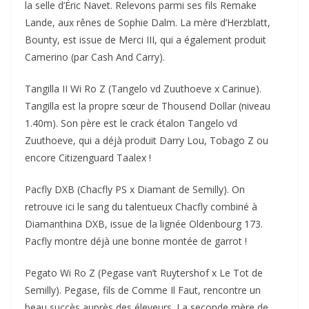
la selle d’Éric Navet. Relevons parmi ses fils Remake
Lande, aux rênes de Sophie Dalm. La mère d’Herzblatt,
Bounty, est issue de Merci III, qui a également produit
Camerino (par Cash And Carry).
Tangilla II Wi Ro Z (Tangelo vd Zuuthoeve x Carinue).
Tangilla est la propre sœur de Thousend Dollar (niveau
1.40m). Son père est le crack étalon Tangelo vd
Zuuthoeve, qui a déjà produit Darry Lou, Tobago Z ou
encore Citizenguard Taalex !
Pacfly DXB (Chacfly PS x Diamant de Semilly). On
retrouve ici le sang du talentueux Chacfly combiné à
Diamanthina DXB, issue de la lignée Oldenbourg 173.
Pacfly montre déjà une bonne montée de garrot !
Pegato Wi Ro Z (Pegase van’t Ruytershof x Le Tot de
Semilly). Pegase, fils de Comme Il Faut, rencontre un
beau succès auprès des éleveurs. La seconde mère de